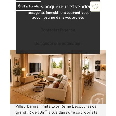
Vous êtes acquéreur et vendeur,
Exclusivité
nos agents immobiliers peuvent vous
accompagner dans vos projets
Contacter l'agence
Demander une estimation
VILLEURBANNE 69
2
70 m
, 3 pièces
Ref : 136352
Appartement à vendre
225 000 €
Visiter le site dédié
Villeurbanne, limite Lyon 3ème Découvrez ce
grand T3 de 70m², situé dans une copropriété