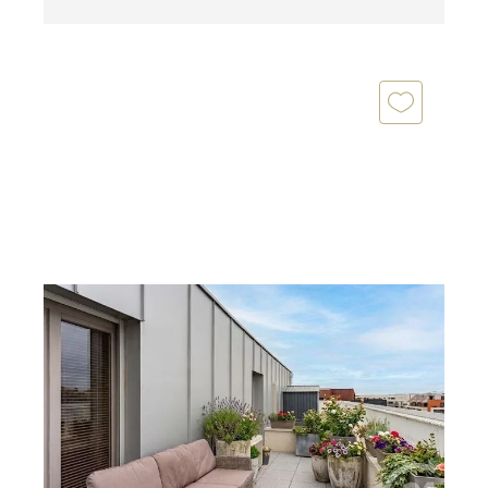
ST PRIEST 69
2
84 m
, 4 pièces
Ref : 136343
Appartement F4 à vendre
289 900 €