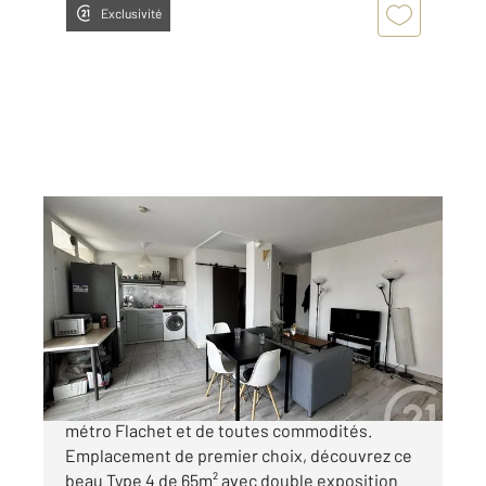
Exclusivité
VILLEURBANNE 69
2
65 m
, 4 pièces
Ref : 136202
Appartement F4 à vendre
229 000 €
FLACHET - Rare sur le secteur, au pied du
métro Flachet et de toutes commodités.
Emplacement de premier choix, découvrez ce
beau Type 4 de 65m² avec double exposition