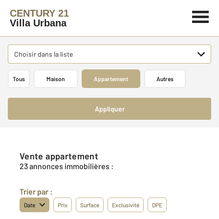
CENTURY 21
Villa Urbana
Choisir dans la liste
Tous
Maison
Appartement
Autres
Appliquer
Vente appartement
23 annonces immobilières :
Trier par :
Date
Prix
Surface
Exclusivité
DPE