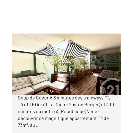
VILLEURBANNE 69
2
73 m
, 3 pièces
Ref : 136368
Appartement T3 à vendre
289 000 €
LA DOUA - Rue Léon Fabre - Appartement
Coup de Coeur A 3 minutes des tramways T1,
T4 et T6 (Arrêt La Doua - Gaston Berger) et à 10
minutes du métro A (République) Venez
découvrir ce magnifique appartement T3 de
73m², au ...