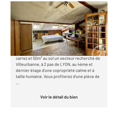
VILLEURBANNE 69
2
30,50 m
, 1 pièce
Ref : 136317
Appartement F1 à vendre
110 000 €
CHARPENNES ! Découvrez ce studio de 30m2
carrez et 50m² au sol un secteur recherché de
Villeurbanne, à 2 pas de LYON, au 4ème et
dernier étage d'une copropriété calme et à
taille humaine. Vous profiterez d'une pièce de
...
Voir le détail du bien