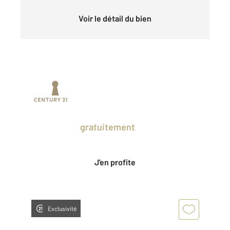
Voir le détail du bien
Prenez un temps d'avance sur le marché
en profitant
gratuitement
des Ventes
Privées CENTURY 21.
J'en profite
Exclusivité