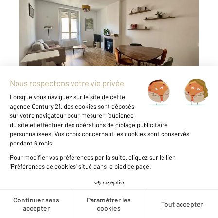
2
73 m
, 3 pièces
Ref : 136358
Appartement F3 à vendre
285 000 €
VILLEURBANNE/TOTEM ! Sur le Cours Tolstoï,
et au pied de toutes commodités, dont
l'avenue Henri Barbusse et le cœur des Gratte-
Ciel, limitrophe LYON 3. Dans un bel immeuble
ancien de 1900, découvrez ce superbe
appartement T3 traversant de 73 ...
Voir le détail du bien
Créer une alerte