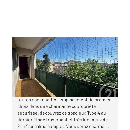
VILLEURBANNE 69
2
81 m
, 5 pièces
Ref : 136301
Appartement F5 à vendre
195 000 €
FLACHET ! Au pied du métro Flachet et de
toutes commodités, emplacement de premier
choix dans une charmante copropriété
sécurisée, découvrez ce spacieux Type 4 au
dernier étage traversant et très lumineux de
81 m² au calme complet. Vous serez charmé ...