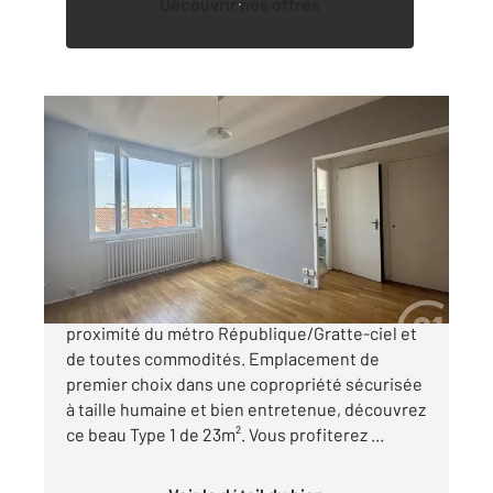
Découvrir nos offres
VILLEURBANNE 69
2
23 m
, 1 pièce
Ref : 136363
Appartement F1 à vendre
118 000 €
REPUBLIQUE - Rare et unique sur le secteur, à
proximité du métro République/Gratte-ciel et
de toutes commodités. Emplacement de
premier choix dans une copropriété sécurisée
à taille humaine et bien entretenue, découvrez
ce beau Type 1 de 23m². Vous profiterez ...