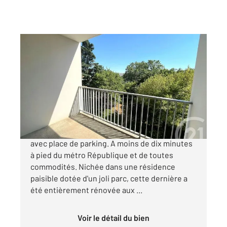
VILLEURBANNE 69
2
50 m
, 2 pièces
Ref : 136340
Appartement T2 à vendre
215 000 €
RÉPUBLIQUE - Copropriété calme et sécurisée
avec place de parking. A moins de dix minutes
à pied du métro République et de toutes
commodités. Nichée dans une résidence
paisible dotée d'un joli parc, cette dernière a
été entièrement rénovée aux ...
Voir le détail du bien