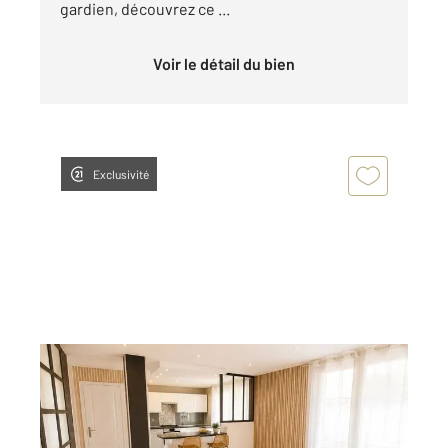
gardien, découvrez ce ...
Voir le détail du bien
Exclusivité
VILLEURBANNE 69
2
85 m
, 4 pièces
Ref : 136389
Appartement F4 à vendre