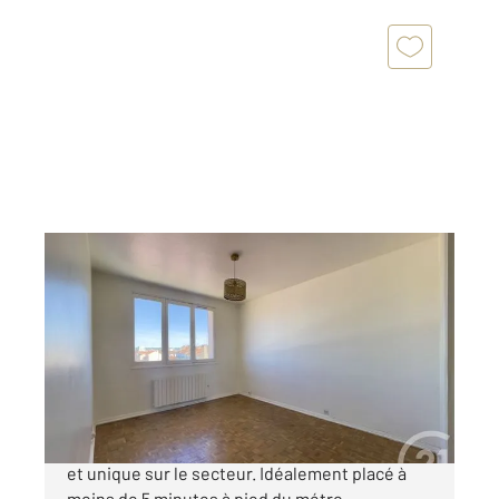
VILLEURBANNE 69
2
39,14 m
, 2 pièces
Ref : 136374
Appartement T2 à vendre
139 000 €
Villeurbanne - République - rue Magenta. Rare
et unique sur le secteur. Idéalement placé à
moins de 5 minutes à pied du métro