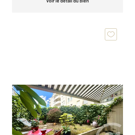
Voir le détail du bien
VILLEURBANNE 69
2
80,79 m
, 3 pièces
Ref : 136289
Appartement T3 à vendre
285 000 €