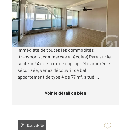
76,63 m
, 4 pièces
Ref : 136395
Appartement T4 à vendre
185 000 €
Entre Cusset et Laurent Bonnevay, à proximité
immédiate de toutes les commodités
(transports, commerces et écoles) Rare sur le
secteur ! Au sein d'une copropriété arborée et
sécurisée, venez découvrir ce bel
appartement de type 4 de 77 m², situé ...
Voir le détail du bien
Exclusivité