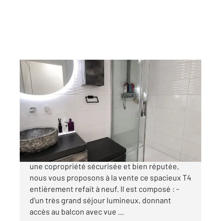
VAULX EN VELIN 69
2
85 m
, 4 pièces
Ref : 136388
Appartement F4 à vendre
210 000 €
T4 - 85m² - Vaulx-en-Velin Centre Située dans
une copropriété sécurisée et bien réputée,
nous vous proposons à la vente ce spacieux T4
entièrement refait à neuf. Il est composé : -
d'un très grand séjour lumineux, donnant
accès au balcon avec vue ...