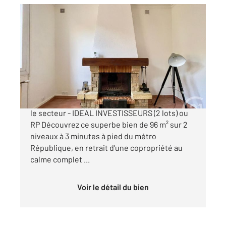
VILLEURBANNE 69
2
95,50 m
, 4 pièces
Ref : 135905
Appartement T4 à vendre
275 000 €
REPUBLIQUE - Maison en copropriété rare sur
le secteur - IDEAL INVESTISSEURS (2 lots) ou
RP Découvrez ce superbe bien de 96 m² sur 2
niveaux à 3 minutes à pied du métro
République, en retrait d'une copropriété au
calme complet ...
Voir le détail du bien