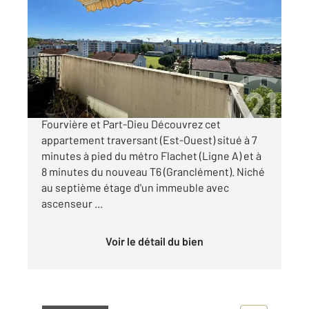
2
55,57 m
, 3 pièces
Ref : 136326
Appartement T3 à vendre
159 000 €
FLACHET / GRANCLEMENT - Vue imprenable
Fourvière et Part-Dieu Découvrez cet
appartement traversant (Est-Ouest) situé à 7
minutes à pied du métro Flachet (Ligne A) et à
8 minutes du nouveau T6 (Granclément). Niché
au septième étage d'un immeuble avec
ascenseur ...
Voir le détail du bien