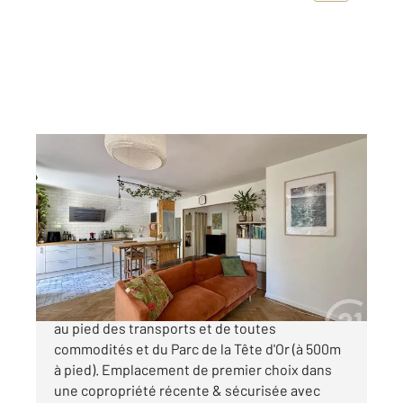
VILLEURBANNE 69
2
74 m
, 3 pièces
Ref : 136348
Appartement F3 à vendre
299 000 €
CHARPENNES - Rare et unique sur le secteur,
au pied des transports et de toutes
commodités et du Parc de la Tête d'Or (à 500m
à pied). Emplacement de premier choix dans
une copropriété récente & sécurisée avec