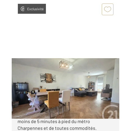
Exclusivité
VILLEURBANNE 69
2
81 m
, 4 pièces
Ref : 136313
Appartement F4 à vendre
330 000 €
CHARPENNES - Rue des CHARMETTES - A
moins de 5 minutes à pied du métro
Charpennes et de toutes commodités.