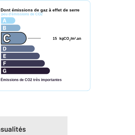
Dont émissions de gaz à effet de serre
*
peu d'émissions de CO2
15
kgCO
/m
.an
2
2
Émissions de CO2 très importantes
sualités