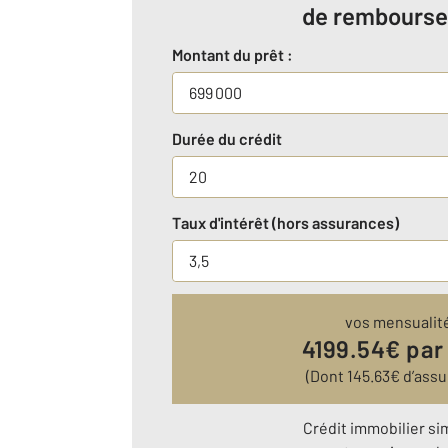
de rembours
Montant du prêt :
Durée du crédit
Taux d'intérêt (hors assurances)
vos mensualit
4199.54
€ par
(Dont
145.63
€ d’assu
Crédit immobilier si