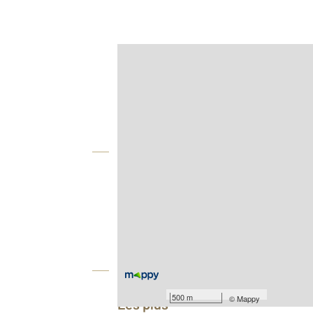
Afficher sur la carte :
Agence
Vue globale
2
Surface totale : 200 m
Type d'appartement : F4
Nombre de pièces : 4
[Voir le détail]
Équipements
500 m
©
Mappy
Les plus