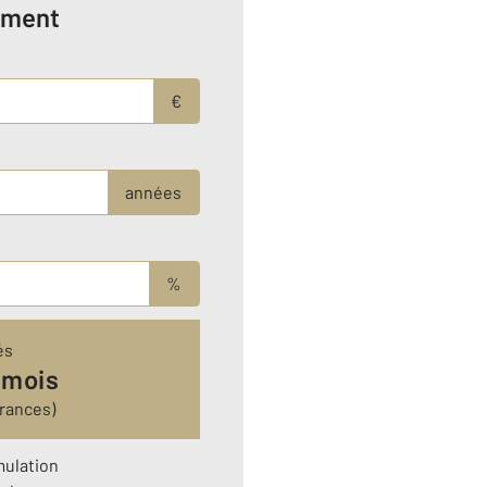
ement
€
années
%
és
 mois
rances)
mulation