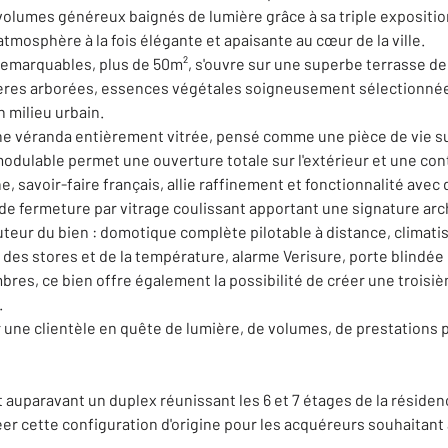
volumes généreux baignés de lumière grâce à sa triple exposition 
atmosphère à la fois élégante et apaisante au cœur de la ville.
remarquables, plus de 50m², s'ouvre sur une superbe terrasse de
dinières arborées, essences végétales soigneusement sélectionné
 milieu urbain.
ne véranda entièrement vitrée, pensé comme une pièce de vie s
modulable permet une ouverture totale sur l'extérieur et une cont
, savoir-faire français, allie raffinement et fonctionnalité av
de fermeture par vitrage coulissant apportant une signature ar
uteur du bien : domotique complète pilotable à distance, climati
 des stores et de la température, alarme Verisure, porte blindée
es, ce bien offre également la possibilité de créer une troisi
.
ne clientèle en quête de lumière, de volumes, de prestations pr
 auparavant un duplex réunissant les 6 et 7 étages de la réside
er cette configuration d'origine pour les acquéreurs souhaitant 