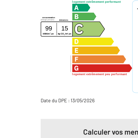
logement extrêmement performant
consommation
(énergie primaire)
émissions
99
15
2
2
kg CO
/m
.an
kWh/m
.an
2
logement extrêmement peu performant
Date du DPE : 13/05/2026
Calculer vos men