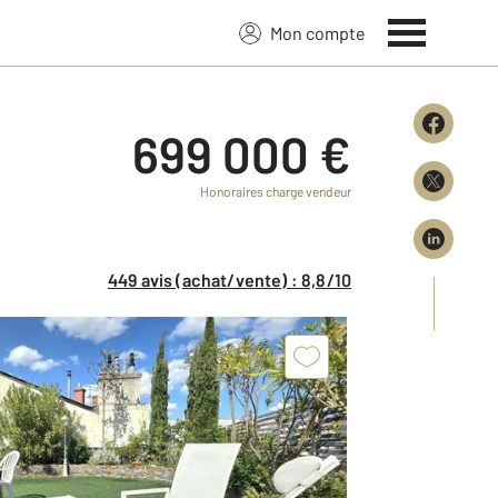
Mon compte
699 000 €
Honoraires charge vendeur
449 avis (achat/vente) : 8,8/10