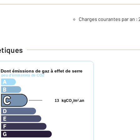
Charges courantes par an : 
étiques
Dont émissions de gaz à effet de serre
*
peu d'émissions de CO2
13
kgCO
/m
.an
2
2