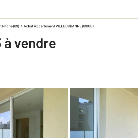
 Rhone (69)
Achat Appartement VILLEURBANNE (69100)
 à vendre