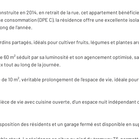
onstruite en 2014, en retrait de la rue, cet appartement bénéfic
se consommation (DPE C), la résidence offre une excellente isol
ong de l'année.
dins partagés, idéals pour cultiver fruits, légumes et plantes a
de 60 m² séduit par sa luminosité et son agencement optimisé, s
x tout au long de la journée.
de 10 m², véritable prolongement de l'espace de vie, idéale pour
ièce de vie avec cuisine ouverte, d'un espace nuit indépendan
 disposition des résidents et un garage fermé est disponible en s
ble atout. La résidence se situe au pied du tramway T6, permetta