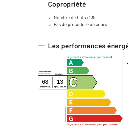
Copropriété
Nombre de Lots : 139
Pas de procédure en cours
Les performances énerg
logement extrêmement performant
consommation
(énergie primaire)
émissions
68
13
2
2
kg CO
/m
.an
kWh/m
.an
2
logement extrêmement peu performant